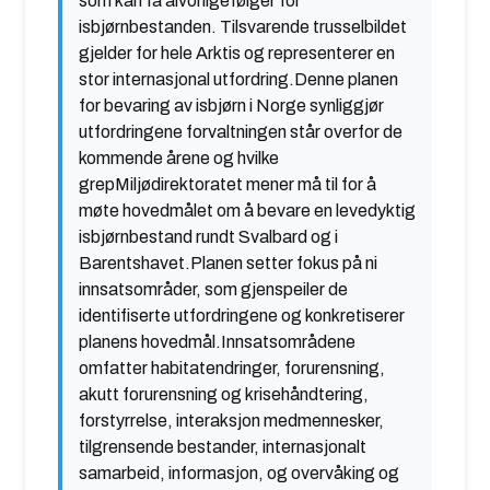
som kan få alvorligefølger for
isbjørnbestanden. Tilsvarende trusselbildet
gjelder for hele Arktis og representerer en
stor internasjonal utfordring.Denne planen
for bevaring av isbjørn i Norge synliggjør
utfordringene forvaltningen står overfor de
kommende årene og hvilke
grepMiljødirektoratet mener må til for å
møte hovedmålet om å bevare en levedyktig
isbjørnbestand rundt Svalbard og i
Barentshavet.Planen setter fokus på ni
innsatsområder, som gjenspeiler de
identifiserte utfordringene og konkretiserer
planens hovedmål.Innsatsområdene
omfatter habitatendringer, forurensning,
akutt forurensning og krisehåndtering,
forstyrrelse, interaksjon medmennesker,
tilgrensende bestander, internasjonalt
samarbeid, informasjon, og overvåking og